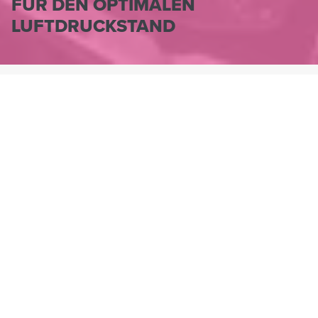
FÜR DEN OPTIMALEN
LUFTDRUCKSTAND
HENNLICH.AT
PRODUKTE
KENNZEICHNUNG & BEFESTIGUNG
MANOMETER KENNZEICHNUNG