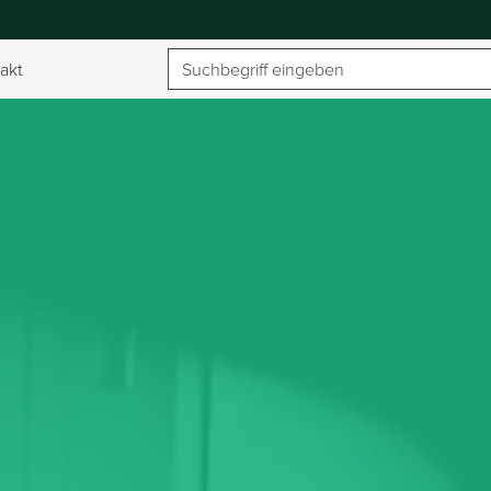
Suchbegriff
akt
umschalten