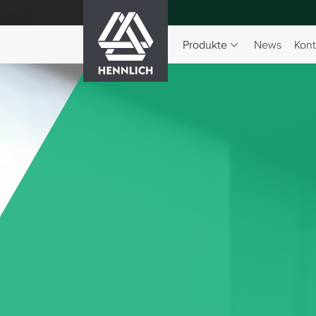
HENNLICH
Produkte
News
Kont
Dropdown-Menü Produkte 