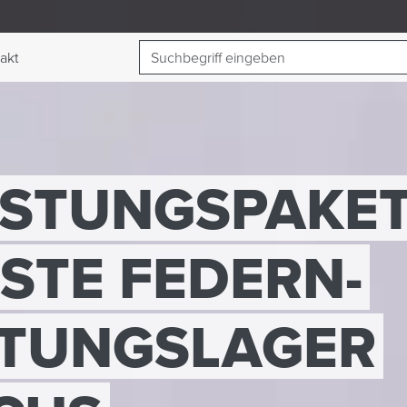
Suchbegriff
akt
umschalten
ISTUNGSPAKET
STE FEDERN-
HTUNGSLAGER