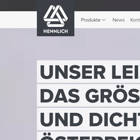
HENNLICH
Produkte
News
Kont
Dropdown-Menü Produkte 
UNSER LE
DAS GRÖS
UND DIC