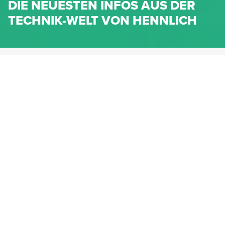
DIE NEUESTEN INFOS AUS DER
TECHNIK-WELT VON HENNLICH
HENNLICH.AT
NEWS
NEWS-KATEGORIEN
Dichtungen
Federn & Maschinenelemente
Lineartechnik
Fluidtechnik