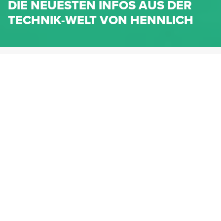
DIE NEUESTEN INFOS AUS DER
TECHNIK-WELT VON HENNLICH
HENNLICH.AT
NEWS
NEWS-KATEGORIEN
Dichtungen
Federn & Maschinenelemente
Lineartechnik
Fluidtechnik