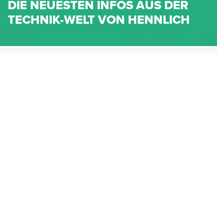
DIE NEUESTEN INFOS AUS DER
TECHNIK-WELT VON HENNLICH
HENNLICH.AT
NEWS
NEWS-KATEGORIEN
Dichtungen
Federn & Maschinenelemente
Lineartechnik
Fluidtechnik