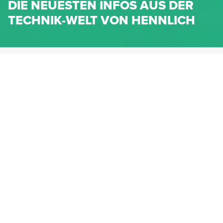
DIE NEUESTEN INFOS AUS DER
TECHNIK-WELT VON HENNLICH
HENNLICH.AT
NEWS
NEWS-KATEGORIEN
Dichtungen
Federn & Maschinenelemente
Lineartechnik
Fluidtechnik