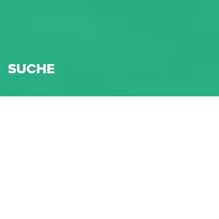
SUCHE
Suchen
Sortieren nach:
Relevanz
Typ:
Seiten
x
News
x