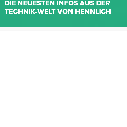
DIE NEUESTEN INFOS AUS DER
TECHNIK-WELT VON HENNLICH
HENNLICH.AT
NEWS
NEWS-KATEGORIEN
Dichtungen
Federn & Maschinenelemente
Lineartechnik
Fluidtechnik