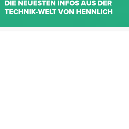
DIE NEUESTEN INFOS AUS DER
TECHNIK-WELT VON HENNLICH
HENNLICH.AT
NEWS
NEWS-KATEGORIEN
Dichtungen
Federn & Maschinenelemente
Lineartechnik
Fluidtechnik