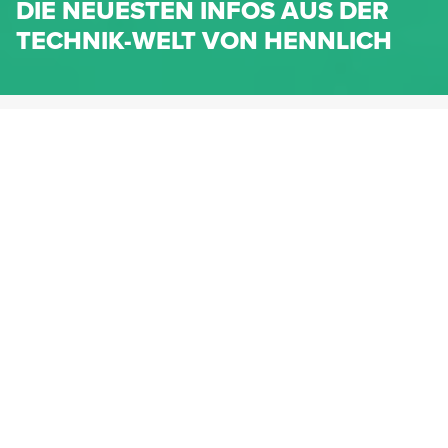
DIE NEUESTEN INFOS AUS DER
TECHNIK-WELT VON HENNLICH
HENNLICH.AT
NEWS
NEWS-KATEGORIEN
Dichtungen
Federn & Maschinenelemente
Lineartechnik
Fluidtechnik