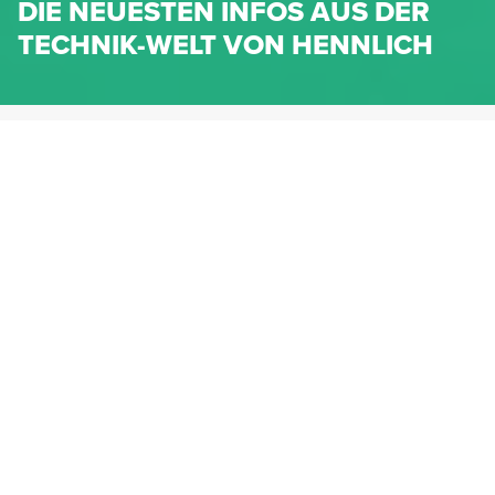
DIE NEUESTEN INFOS AUS DER
TECHNIK-WELT VON HENNLICH
HENNLICH.AT
NEWS
NEWS-KATEGORIEN
Dichtungen
Federn & Maschinenelemente
Lineartechnik
Fluidtechnik