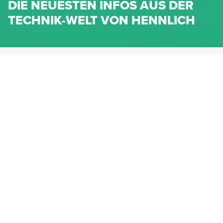
DIE NEUESTEN INFOS AUS DER
TECHNIK-WELT VON HENNLICH
HENNLICH.AT
NEWS
NEWS-KATEGORIEN
Dichtungen
Federn & Maschinenelemente
Lineartechnik
Fluidtechnik