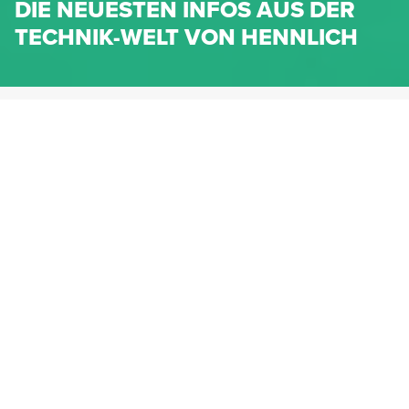
DIE NEUESTEN INFOS AUS DER
TECHNIK-WELT VON HENNLICH
HENNLICH.AT
NEWS
NEWS-KATEGORIEN
Dichtungen
Federn & Maschinenelemente
Lineartechnik
Fluidtechnik