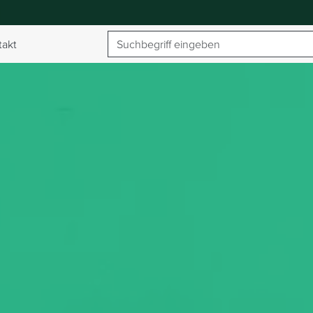
Suchbegriff
takt
umschalten