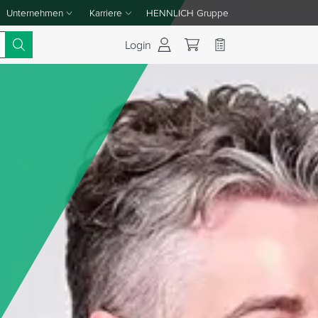
Unternehmen
Karriere
HENNLICH Gruppe
Dropdown-Menü Unternehmen umschalten
Dropdown-Menü Karriere umschalten
Login