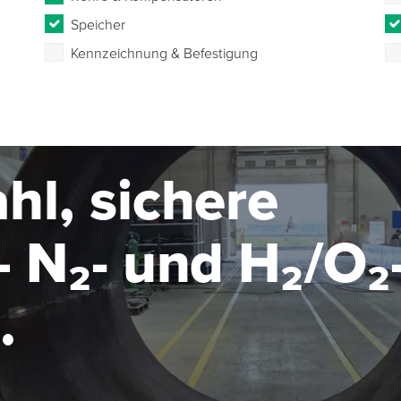
Speicher
Kennzeichnung & Befestigung
hl, sichere
 N₂- und H₂/O₂
seanlage im MW