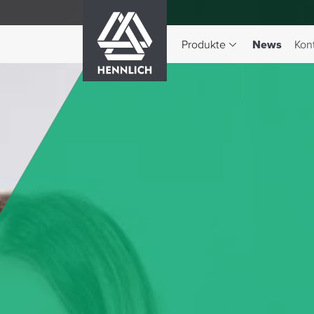
HENNLICH
(aktiv)
Produkte
News
Kon
Dropdown-Menü Produkte 