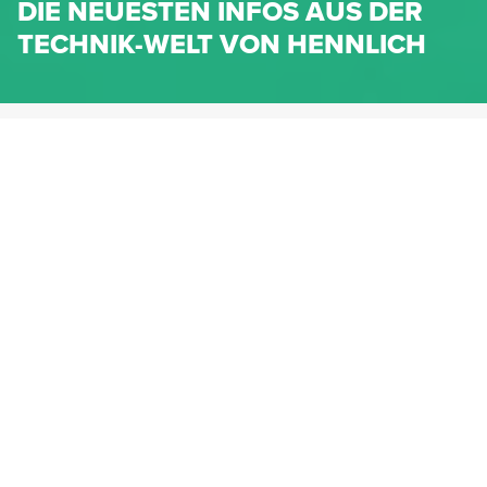
DIE NEUESTEN INFOS AUS DER
TECHNIK-WELT VON HENNLICH
HENNLICH.AT
NEWS
NEWS-KATEGORIEN
Dichtungen
Federn & Maschinenelemente
Lineartechnik
Fluidtechnik