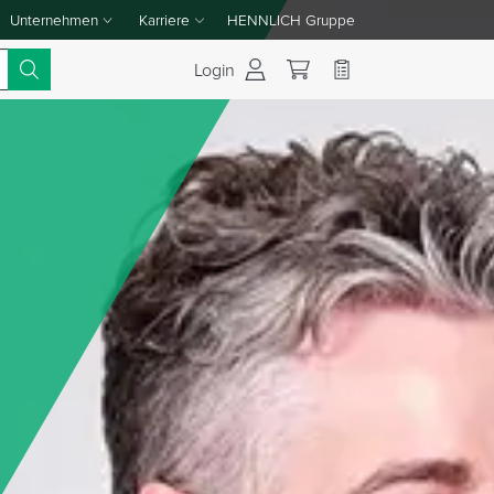
Unternehmen
Karriere
HENNLICH Gruppe
Dropdown-Menü Unternehmen umschalten
Dropdown-Menü Karriere umschalten
Login