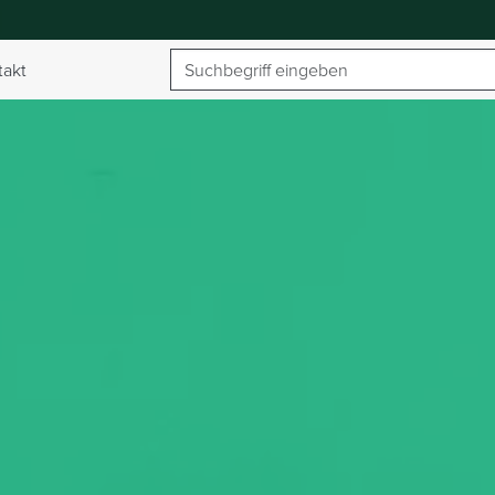
Suchbegriff
takt
umschalten