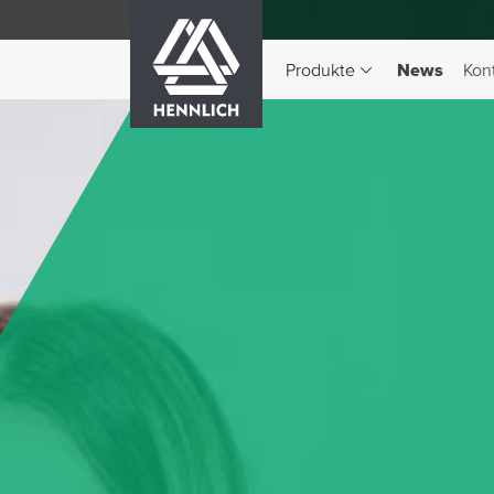
HENNLICH
(aktiv)
Produkte
News
Kon
Dropdown-Menü Produkte 