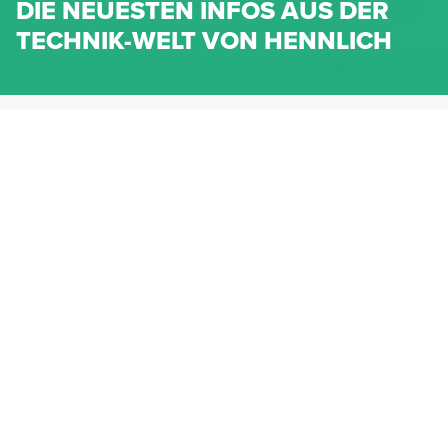
DIE NEUESTEN INFOS AUS DER
TECHNIK-WELT VON HENNLICH
HENNLICH.AT
NEWS
NEWS-KATEGORIEN
Dichtungen
Federn & Maschinenelemente
Lineartechnik
Fluidtechnik