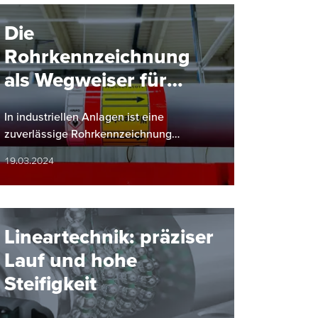
Die
Rohrkennzeichnung
als Wegweiser für
reibungslose
In industriellen Anlagen ist eine
Betriebsabläufe
zuverlässige Rohrkennzeichnung
unerlässlich für einen sicheren und
19.03.2024
effizienten Betrieb.
Lineartechnik: präziser
Lauf und hohe
Steifigkeit