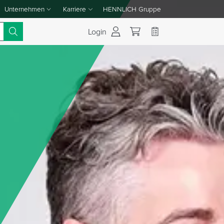
Unternehmen
Karriere
HENNLICH Gruppe
Dropdown-Menü Unternehmen umschalten
Dropdown-Menü Karriere umschalten
Login