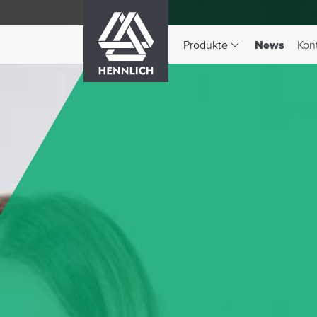
HENNLICH
(aktiv)
Produkte
News
Kon
Dropdown-Menü Produkte 