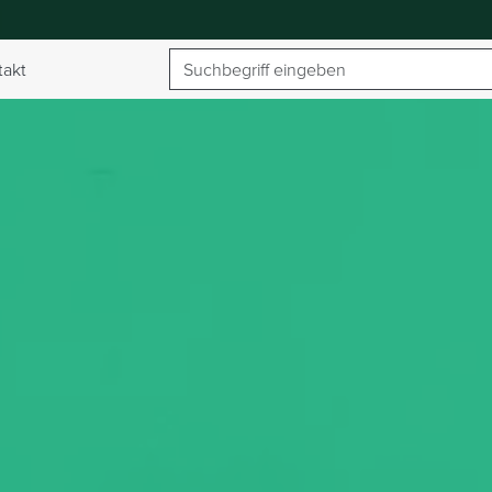
Suchbegriff
takt
umschalten