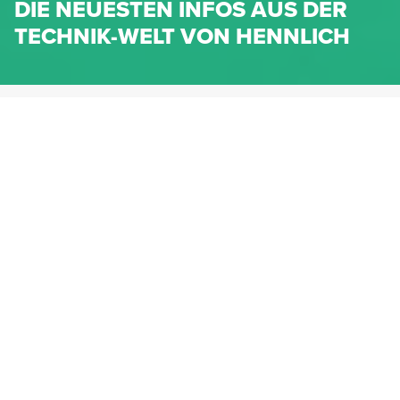
DIE NEUESTEN INFOS AUS DER
TECHNIK-WELT VON HENNLICH
HENNLICH.AT
NEWS
NEWS-KATEGORIEN
Dichtungen
Federn & Maschinenelemente
Lineartechnik
Fluidtechnik