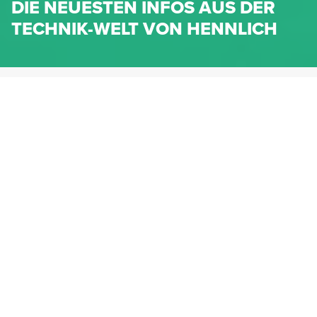
DIE NEUESTEN INFOS AUS DER
TECHNIK-WELT VON HENNLICH
HENNLICH.AT
NEWS
NEWS-KATEGORIEN
Dichtungen
Federn & Maschinenelemente
Lineartechnik
Fluidtechnik