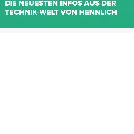
DIE NEUESTEN INFOS AUS DER
TECHNIK-WELT VON HENNLICH
HENNLICH.AT
NEWS
NEWS-KATEGORIEN
Dichtungen
Federn & Maschinenelemente
Lineartechnik
Fluidtechnik