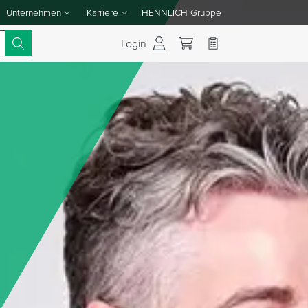
Unternehmen
Karriere
HENNLICH Gruppe
Dropdown-Menü Unternehmen umschalten
Dropdown-Menü Karriere umschalten
Login