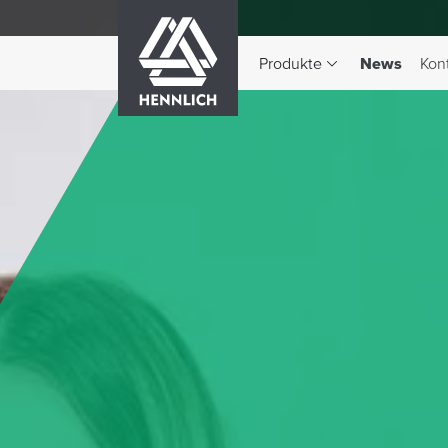
HENNLICH
(aktiv)
Produkte
News
Kon
Dropdown-Menü Produkte 