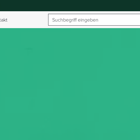
Suchbegriff
takt
umschalten