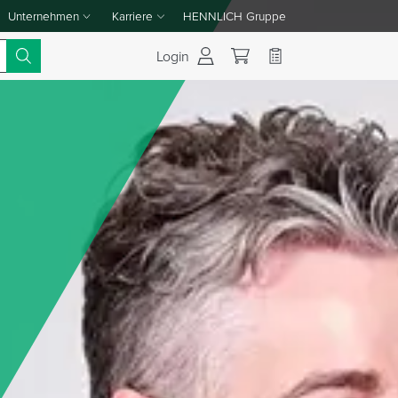
Unternehmen
Karriere
HENNLICH Gruppe
Dropdown-Menü Unternehmen umschalten
Dropdown-Menü Karriere umschalten
Login