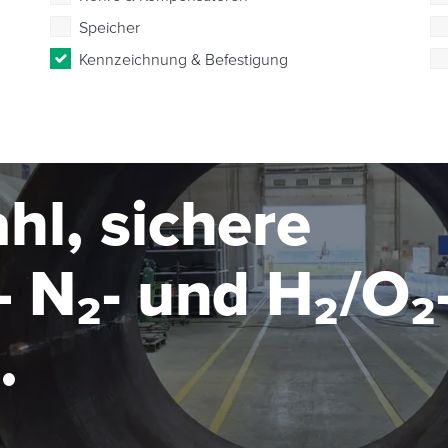
Speicher
Kennzeichnung & Befestigung
hl, sichere
 N₂- und H₂/O₂
seanlage im MW