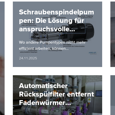
Schraubenspindelpum
pen: Die Lösung für
anspruchsvolle
Förderaufgaben
Wo andere Pumpentypen nicht mehr
effizient arbeiten, können
Schraubenspindelpumpen Abhilfe
24.11.2025
verschaffen.
Automatischer
Rückspülfilter entfernt
Fadenwürmer
zuverlässig aus dem