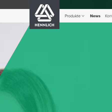
HENNLICH
(aktiv)
Produkte
News
Kon
Dropdown-Menü Produkte 