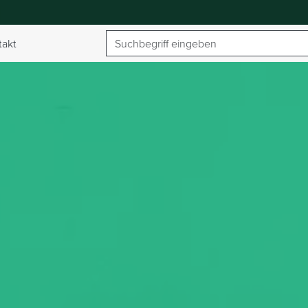
Suchbegriff
takt
umschalten