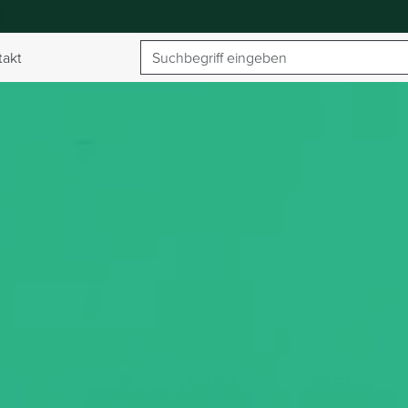
Suchbegriff
takt
umschalten