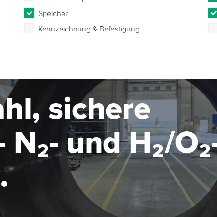
Speicher
Kennzeichnung & Befestigung
hl, sichere
 N₂- und H₂/O₂
seanlage im MW