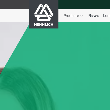
HENNLICH
(aktiv)
Produkte
News
Kon
Dropdown-Menü Produkte 