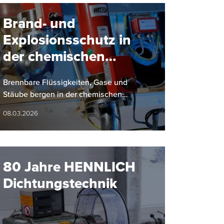
Brand- und
Explosionsschutz in
der chemischen
Industrie: Ein
Brennbare Flüssigkeiten, Gase und
Überblick
Stäube bergen in der chemischen
Industrie ein hohes Brand- und
08.03.2026
Explosionsrisiko. HENNLICH liefert
gemeinsam mit…
80 Jahre HENNLICH
Dichtungstechnik