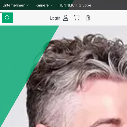
Unternehmen
Karriere
HENNLICH Gruppe
Dropdown-Menü Unternehmen umschalten
Dropdown-Menü Karriere umschalten
Login