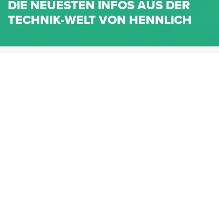
DIE NEUESTEN INFOS AUS DER
TECHNIK-WELT VON HENNLICH
HENNLICH.AT
NEWS
NEWS-KATEGORIEN
Dichtungen
Federn & Maschinenelemente
Lineartechnik
Fluidtechnik