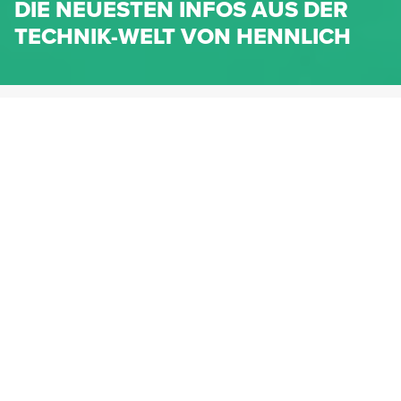
DIE NEUESTEN INFOS AUS DER
TECHNIK-WELT VON HENNLICH
HENNLICH.AT
NEWS
NEWS-KATEGORIEN
Dichtungen
Federn & Maschinenelemente
Lineartechnik
Fluidtechnik