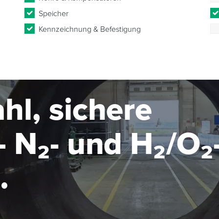
Speicher
Kennzeichnung & Befestigung
hl, sichere
 N₂- und H₂/O₂
seanlage im MW