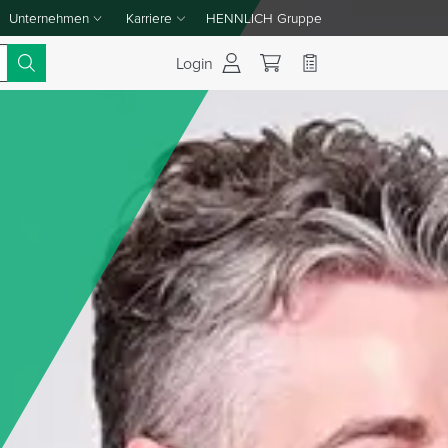
Unternehmen
Karriere
HENNLICH Gruppe
Dropdown-Menü Unternehmen umschalten
Dropdown-Menü Karriere umschalten
Login