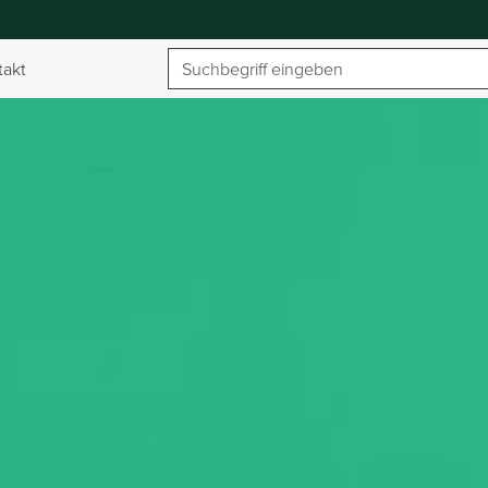
Suchbegriff
takt
umschalten