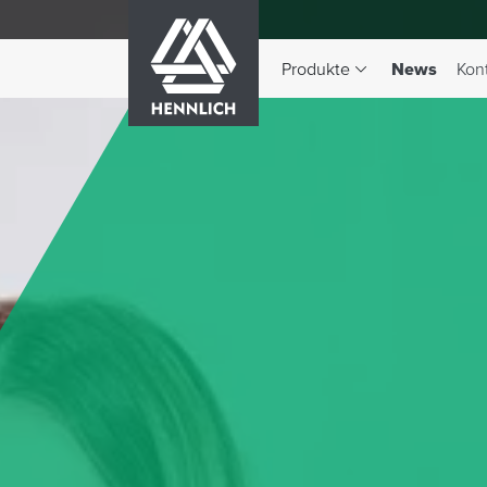
HENNLICH
(aktiv)
Produkte
News
Kon
Dropdown-Menü Produkte 