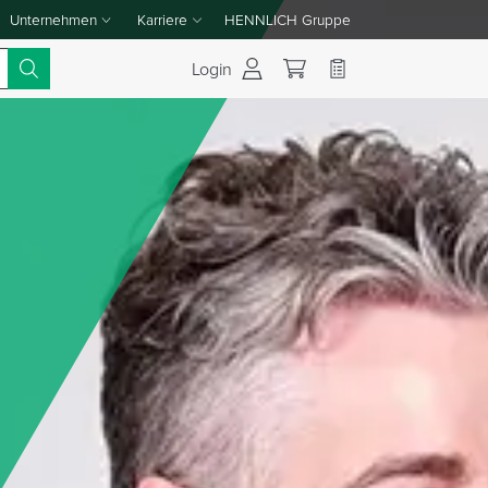
Unternehmen
Karriere
HENNLICH Gruppe
Dropdown-Menü Unternehmen umschalten
Dropdown-Menü Karriere umschalten
Login