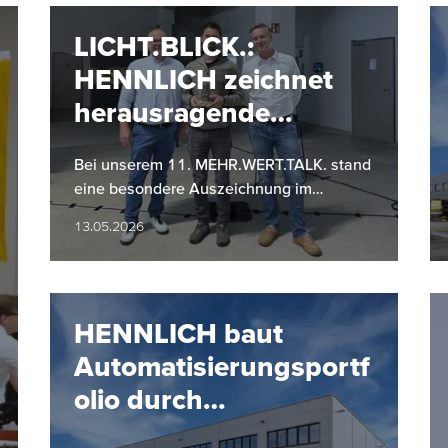
LICHT.BLICK.:
HENNLICH zeichnet
herausragende
Projekte aus
Bei unserem 11. MEHR.WERT.TALK. stand
eine besondere Auszeichnung im
Mittelpunkt: Zum ersten Mal wurde im
13.05.2026
Zuge von LICHT.BLICK. eines von drei…
HENNLICH baut
Automatisierungsportf
olio durch
Partnerschaft mit SMC