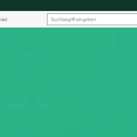
Suchbegriff
takt
umschalten