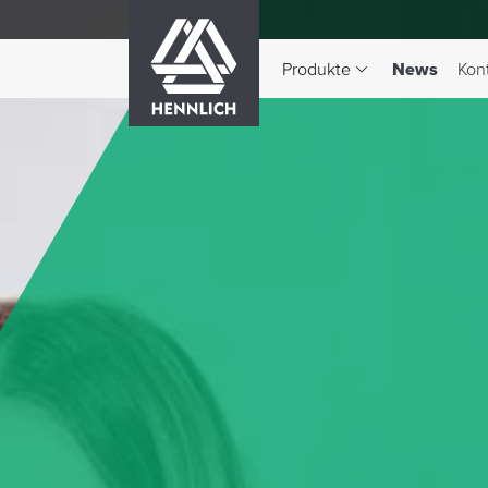
HENNLICH
(aktiv)
Produkte
News
Kon
Dropdown-Menü Produkte 