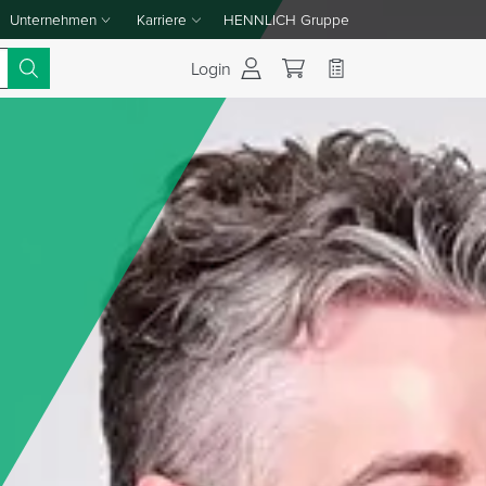
Unternehmen
Karriere
HENNLICH Gruppe
Dropdown-Menü Unternehmen umschalten
Dropdown-Menü Karriere umschalten
Login