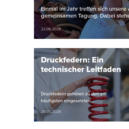
Einmal im Jahr treffen sich unsere
gemeinsamen Tagung. Dabei stehe
22.06.2026
Druckfedern: Ein
technischer Leitfaden
Druckfedern gehören zu den am
häufigsten eingesetzten
Maschinenelementen. Sie nehmen Kräfte
26.05.2026
auf, speichern diese und geben sie
kontrolliert wieder ab.…