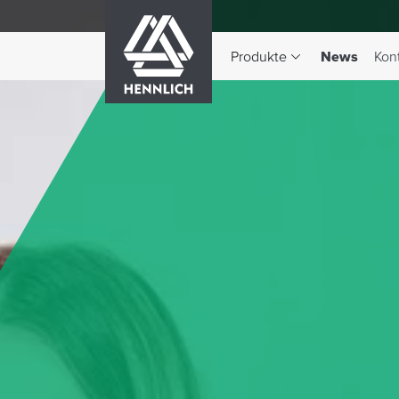
HENNLICH
(aktiv)
Produkte
News
Kon
Dropdown-Menü Produkte 