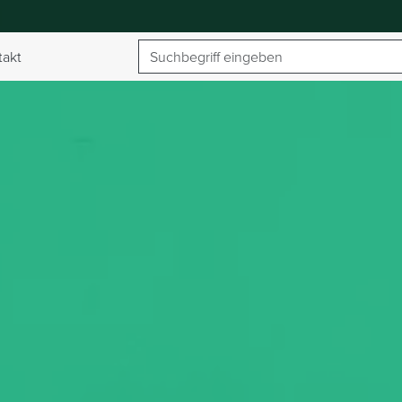
Suchbegriff
takt
umschalten