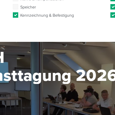
Speicher
Kennzeichnung & Befestigung
H
nsttagung 202