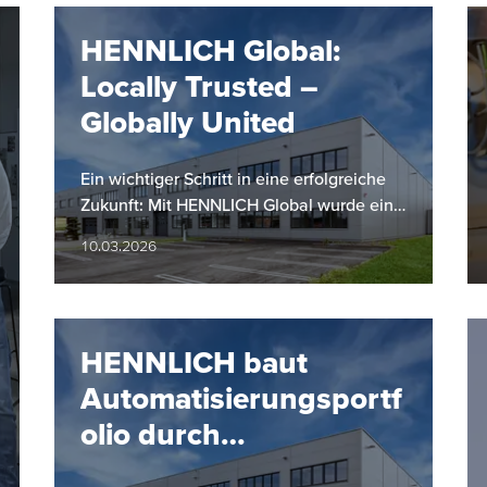
HENNLICH Global:
Locally Trusted –
Globally United
Ein wichtiger Schritt in eine erfolgreiche
Zukunft: Mit HENNLICH Global wurde eine
gruppenweite Führungs- und
10.03.2026
Koordinationseinheit ins Leben gerufen,…
HENNLICH baut
Automatisierungsportf
olio durch
Partnerschaft mit SMC