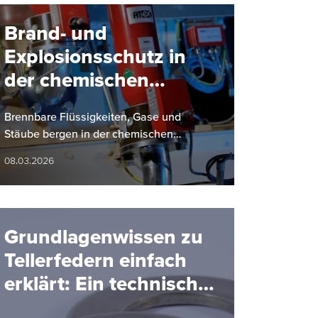
Brand- und
Explosionsschutz in
der chemischen
Industrie: Ein
Brennbare Flüssigkeiten, Gase und
Überblick
Stäube bergen in der chemischen
Industrie ein hohes Brand- und
08.03.2026
Explosionsrisiko. HENNLICH liefert
gemeinsam mit…
Grundlagenwissen zu
Tellerfedern einfach
erklärt: Ein technischer
Überblick von