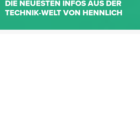
DIE NEUESTEN INFOS AUS DER
TECHNIK-WELT VON HENNLICH
HENNLICH.AT
NEWS
NEWS-KATEGORIEN
Dichtungen
Federn & Maschinenelemente
Lineartechnik
Fluidtechnik