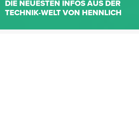
DIE NEUESTEN INFOS AUS DER
TECHNIK-WELT VON HENNLICH
HENNLICH.AT
NEWS
NEWS-KATEGORIEN
Dichtungen
Federn & Maschinenelemente
Lineartechnik
Fluidtechnik