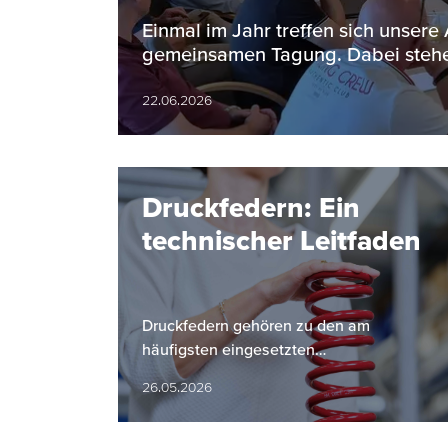
Einmal im Jahr treffen sich unsere
gemeinsamen Tagung. Dabei stehe
22.06.2026
Druckfedern: Ein
technischer Leitfaden
Druckfedern gehören zu den am
häufigsten eingesetzten
Maschinenelementen. Sie nehmen Kräfte
26.05.2026
auf, speichern diese und geben sie
kontrolliert wieder ab.…