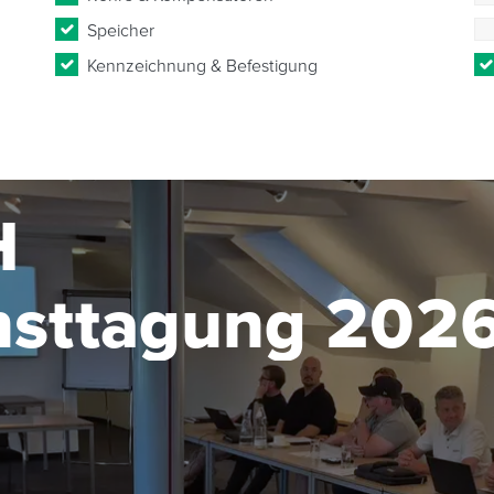
Speicher
Kennzeichnung & Befestigung
H
nsttagung 202