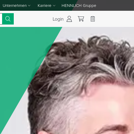
Unternehmen
Karriere
HENNLICH Gruppe
Dropdown-Menü Unternehmen umschalten
Dropdown-Menü Karriere umschalten
Login