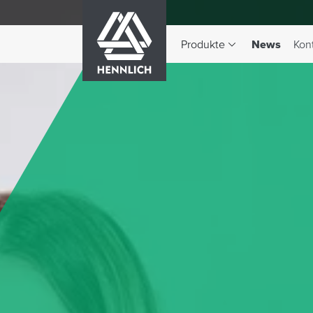
HENNLICH
(aktiv)
Produkte
News
Kon
Dropdown-Menü Produkte 