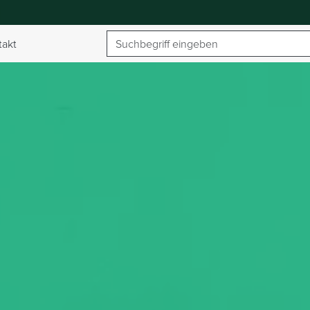
Suchbegriff
takt
umschalten