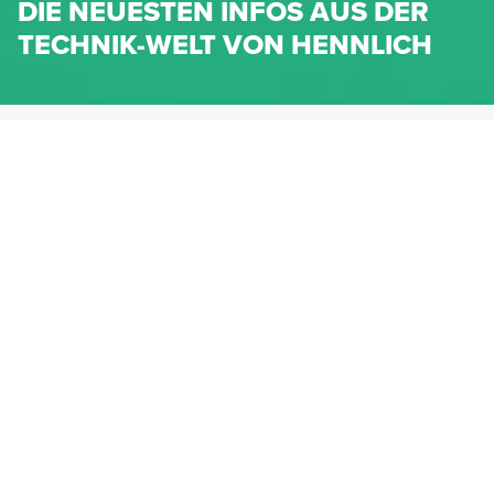
DIE NEUESTEN INFOS AUS DER
TECHNIK-WELT VON HENNLICH
HENNLICH.AT
NEWS
NEWS-KATEGORIEN
Dichtungen
Federn & Maschinenelemente
Lineartechnik
Fluidtechnik