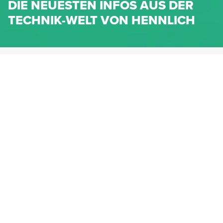
DIE NEUESTEN INFOS AUS DER
TECHNIK-WELT VON HENNLICH
HENNLICH.AT
NEWS
NEWS-KATEGORIEN
Dichtungen
Federn & Maschinenelemente
Lineartechnik
Fluidtechnik