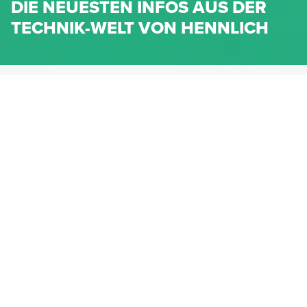
DIE NEUESTEN INFOS AUS DER
TECHNIK-WELT VON HENNLICH
HENNLICH.AT
NEWS
NEWS-KATEGORIEN
Dichtungen
Federn & Maschinenelemente
Lineartechnik
Fluidtechnik