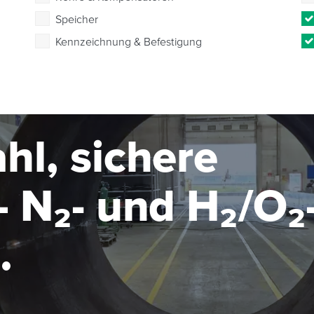
Speicher
Kennzeichnung & Befestigung
hl, sichere
 N₂- und H₂/O₂
seanlage im MW