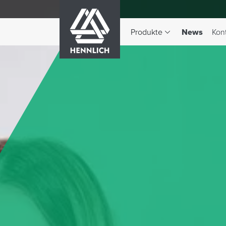
HENNLICH
(aktiv)
Produkte
News
Kon
Dropdown-Menü Produkte 