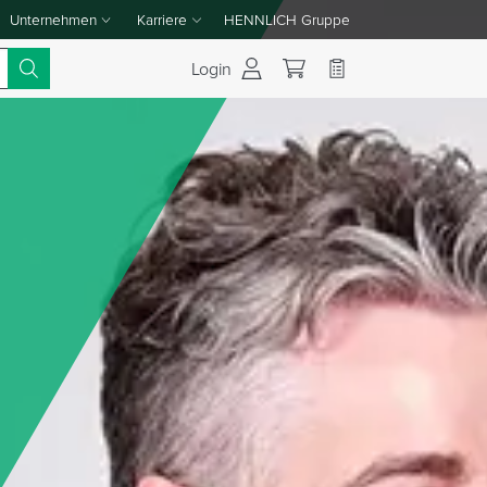
Unternehmen
Karriere
HENNLICH Gruppe
Dropdown-Menü Unternehmen umschalten
Dropdown-Menü Karriere umschalten
Login