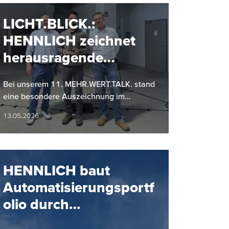
LICHT.BLICK.:
HENNLICH zeichnet
herausragende
Projekte aus
Bei unserem 11. MEHR.WERT.TALK. stand
eine besondere Auszeichnung im
Mittelpunkt: Zum ersten Mal wurde im
13.05.2026
Zuge von LICHT.BLICK. eines von drei…
HENNLICH baut
Automatisierungsportf
olio durch
Partnerschaft mit SMC