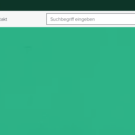
Suchbegriff
takt
umschalten