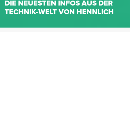
DIE NEUESTEN INFOS AUS DER
TECHNIK-WELT VON HENNLICH
HENNLICH.AT
NEWS
NEWS-KATEGORIEN
Dichtungen
Federn & Maschinenelemente
Lineartechnik
Fluidtechnik