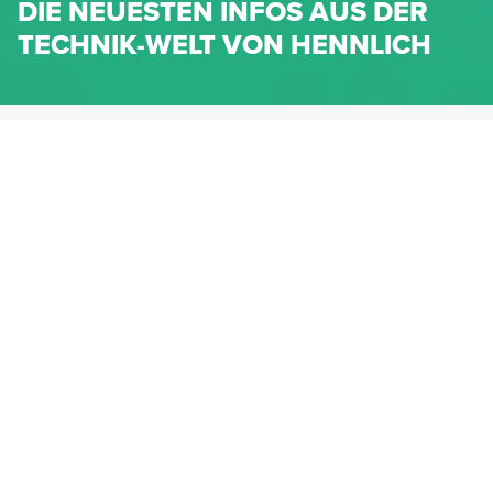
DIE NEUESTEN INFOS AUS DER
TECHNIK-WELT VON HENNLICH
HENNLICH.AT
NEWS
NEWS-KATEGORIEN
Dichtungen
Federn & Maschinenelemente
Lineartechnik
Fluidtechnik