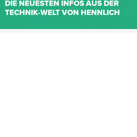
DIE NEUESTEN INFOS AUS DER
TECHNIK-WELT VON HENNLICH
HENNLICH.AT
NEWS
NEWS-KATEGORIEN
Dichtungen
Federn & Maschinenelemente
Lineartechnik
Fluidtechnik