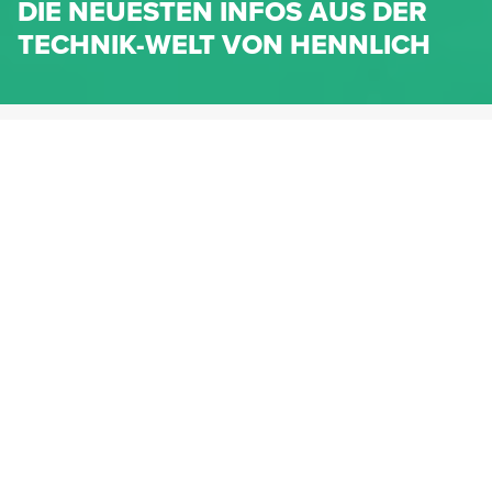
DIE NEUESTEN INFOS AUS DER
TECHNIK-WELT VON HENNLICH
HENNLICH.AT
NEWS
NEWS-KATEGORIEN
Dichtungen
Federn & Maschinenelemente
Lineartechnik
Fluidtechnik