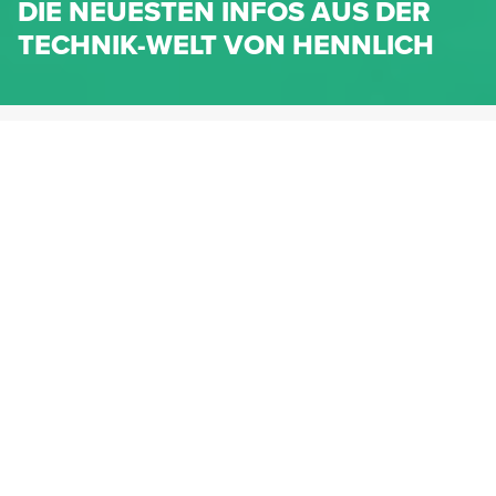
DIE NEUESTEN INFOS AUS DER
TECHNIK-WELT VON HENNLICH
HENNLICH.AT
NEWS
NEWS-KATEGORIEN
Dichtungen
Federn & Maschinenelemente
Lineartechnik
Fluidtechnik