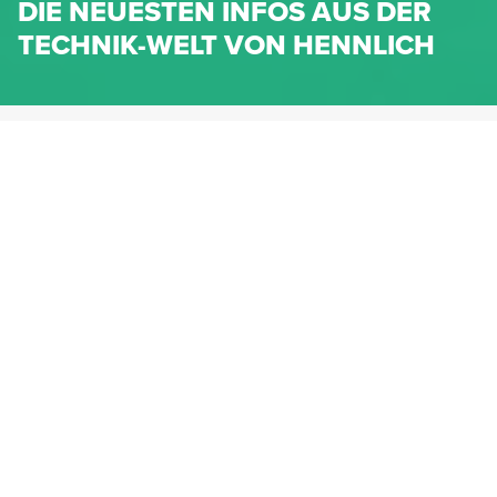
DIE NEUESTEN INFOS AUS DER
TECHNIK-WELT VON HENNLICH
HENNLICH.AT
NEWS
NEWS-KATEGORIEN
Dichtungen
Federn & Maschinenelemente
Lineartechnik
Fluidtechnik