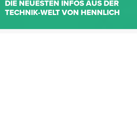
DIE NEUESTEN INFOS AUS DER
TECHNIK-WELT VON HENNLICH
HENNLICH.AT
NEWS
NEWS-KATEGORIEN
Dichtungen
Federn & Maschinenelemente
Lineartechnik
Fluidtechnik