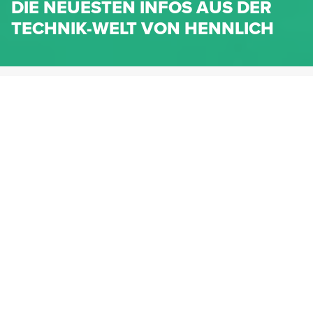
DIE NEUESTEN INFOS AUS DER
TECHNIK-WELT VON HENNLICH
HENNLICH.AT
NEWS
NEWS-KATEGORIEN
Dichtungen
Federn & Maschinenelemente
Lineartechnik
Fluidtechnik