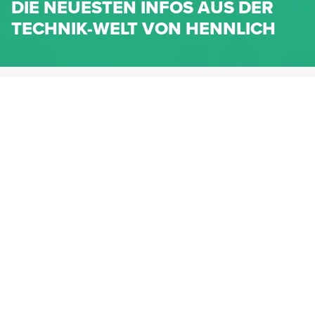
DIE NEUESTEN INFOS AUS DER
TECHNIK-WELT VON HENNLICH
HENNLICH.AT
NEWS
NEWS-KATEGORIEN
Dichtungen
Federn & Maschinenelemente
Lineartechnik
Fluidtechnik