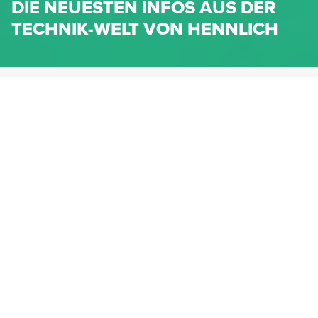
DIE NEUESTEN INFOS AUS DER
TECHNIK-WELT VON HENNLICH
HENNLICH.AT
NEWS
NEWS-KATEGORIEN
Dichtungen
Federn & Maschinenelemente
Lineartechnik
Fluidtechnik