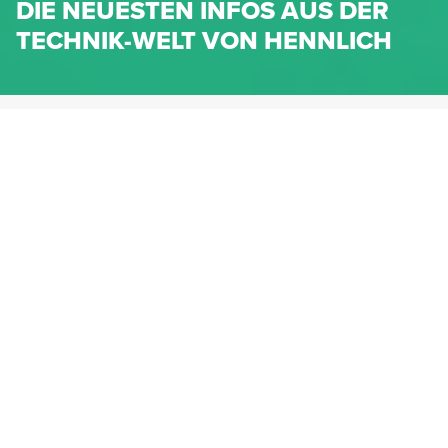
DIE NEUESTEN INFOS AUS DER
TECHNIK-WELT VON HENNLICH
HENNLICH.AT
NEWS
NEWS-KATEGORIEN
Dichtungen
Federn & Maschinenelemente
Lineartechnik
Fluidtechnik