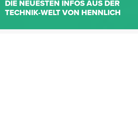
DIE NEUESTEN INFOS AUS DER
TECHNIK-WELT VON HENNLICH
HENNLICH.AT
NEWS
NEWS-KATEGORIEN
Dichtungen
Federn & Maschinenelemente
Lineartechnik
Fluidtechnik