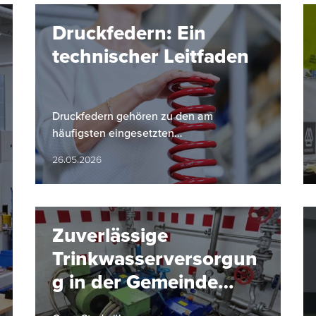
Druckfedern: Ein
technischer Leitfaden
Druckfedern gehören zu den am
häufigsten eingesetzten
Maschinenelementen. Sie nehmen Kräfte
26.05.2026
auf, speichern diese und geben sie
kontrolliert wieder ab.…
Zuverlässige
Trinkwasserversorgun
g in der Gemeinde
Hinterstoder