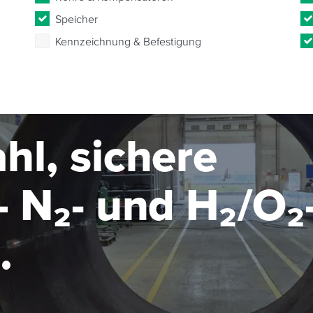
Speicher
Kennzeichnung & Befestigung
hl, sichere
 N₂- und H₂/O₂
seanlage im MW