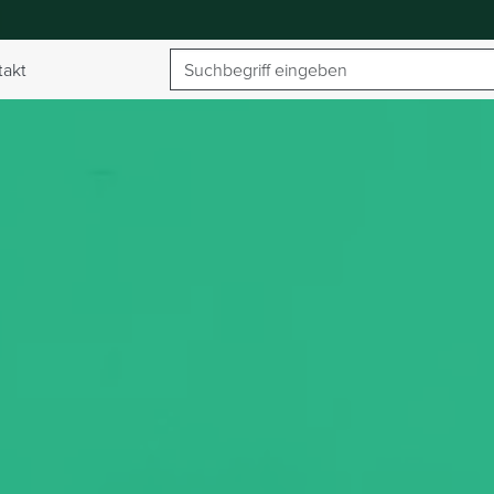
Suchbegriff
takt
umschalten