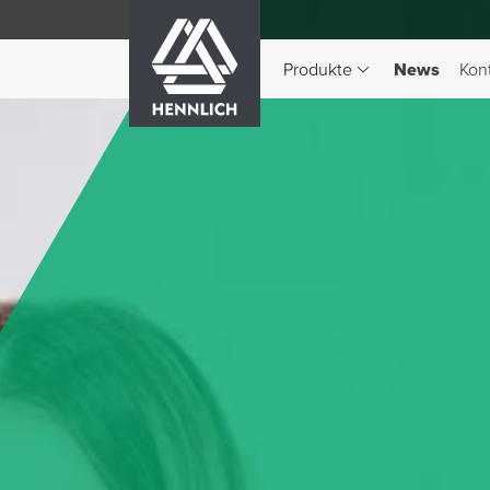
HENNLICH
(aktiv)
Produkte
News
Kon
Dropdown-Menü Produkte 