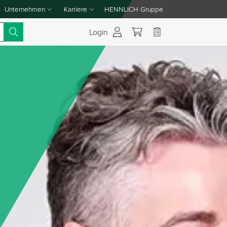
Unternehmen
Karriere
HENNLICH Gruppe
Dropdown-Menü Unternehmen umschalten
Dropdown-Menü Karriere umschalten
Login